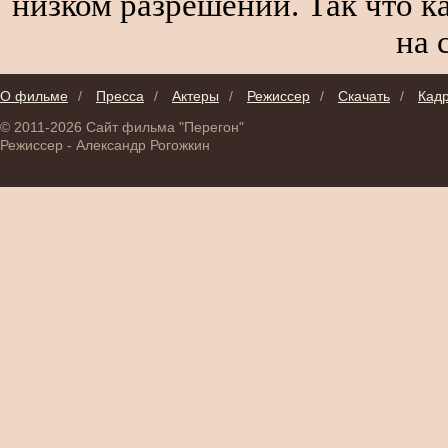
низком разрешении. Так что к
на 
О фильме
/
Пресса
/
Актеры
/
Режиссер
/
Скачать
/
Кад
© 2011-2026 Сайт фильма "Перегон"
Режиссер - Александр Рогожкин