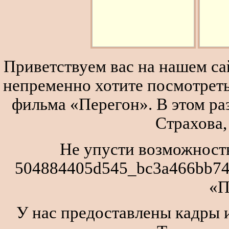
Приветствуем вас на нашем сай
непременно хотите посмотреть
фильма «Перегон». В этом р
Страхова,
Не упусти возможность
504884405d545_bc3a466bb743
«П
У нас предоставлены кадры и