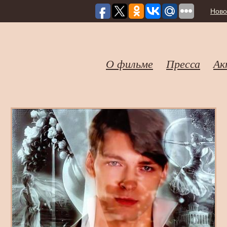
Ново
О фильме
Пресса
Ак