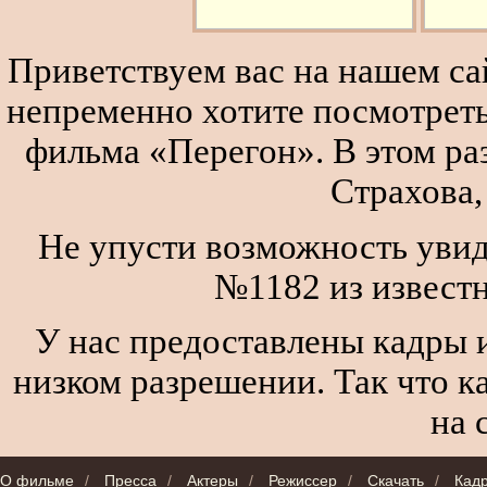
Приветствуем вас на нашем сай
непременно хотите посмотреть
фильма «Перегон». В этом р
Страхова,
Не упусти возможность увид
№1182 из извест
У нас предоставлены кадры и
низком разрешении. Так что к
на 
О фильме
/
Пресса
/
Актеры
/
Режиссер
/
Скачать
/
Кад