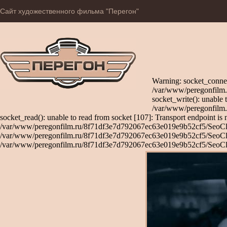
Сайт художественного фильма "Перегон"
Warning: socket_connec
/var/www/peregonfilm.
socket_write(): unable 
/var/www/peregonfilm.
socket_read(): unable to read from socket [107]: Transport endpoint is 
/var/www/peregonfilm.ru/8f71df3e7d792067ec63e019e9b52cf5/SeoClient
/var/www/peregonfilm.ru/8f71df3e7d792067ec63e019e9b52cf5/SeoClient
/var/www/peregonfilm.ru/8f71df3e7d792067ec63e019e9b52cf5/SeoCli