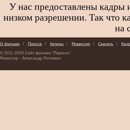
У нас предоставлены кадры и
низком разрешении. Так что к
на 
О фильме
/
Пресса
/
Актеры
/
Режиссер
/
Скачать
/
Кад
© 2011-2026 Сайт фильма "Перегон"
Режиссер - Александр Рогожкин