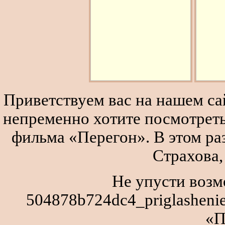
Приветствуем вас на нашем сай
непременно хотите посмотреть
фильма «Перегон». В этом р
Страхова,
Не упусти возм
504878b724dc4_priglasheni
«П