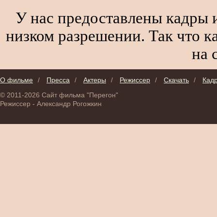
У нас предоставлены кадры и
низком разрешении. Так что к
на 
О фильме
/
Пресса
/
Актеры
/
Режиссер
/
Скачать
/
Кад
© 2011-2026 Сайт фильма "Перегон"
Режиссер - Александр Рогожкин