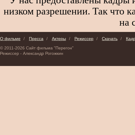
низком разрешении. Так что к
на 
О фильме
/
Пресса
/
Актеры
/
Режиссер
/
Скачать
/
Кад
© 2011-2026 Сайт фильма "Перегон"
Режиссер - Александр Рогожкин