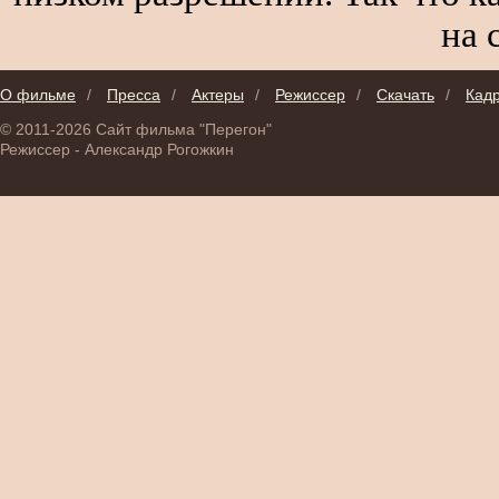
на 
О фильме
/
Пресса
/
Актеры
/
Режиссер
/
Скачать
/
Кад
© 2011-2026 Сайт фильма "Перегон"
Режиссер - Александр Рогожкин