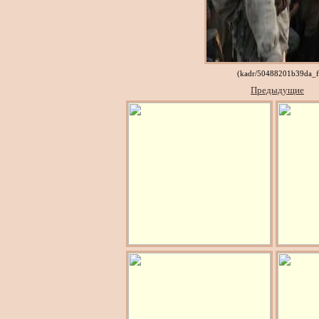
(kadr/50488201b39da_
Предыдущие