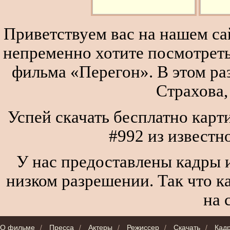
Приветствуем вас на нашем сай
непременно хотите посмотреть
фильма «Перегон». В этом р
Страхова,
Успей скачать бесплатно кар
#992 из известн
У нас предоставлены кадры и
низком разрешении. Так что к
на 
О фильме
/
Пресса
/
Актеры
/
Режиссер
/
Скачать
/
Кад