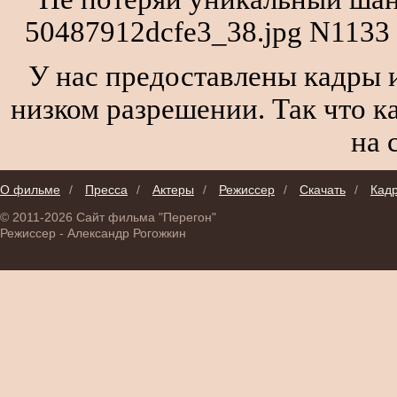
50487912dcfe3_38.jpg N1133
У нас предоставлены кадры и
низком разрешении. Так что к
на 
О фильме
/
Пресса
/
Актеры
/
Режиссер
/
Скачать
/
Кад
© 2011-2026 Сайт фильма "Перегон"
Режиссер - Александр Рогожкин