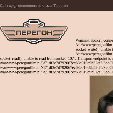
Сайт художественного фильма "Перегон"
Warning: socket_connec
/var/www/peregonfilm.
socket_write(): unable 
/var/www/peregonfilm.
socket_read(): unable to read from socket [107]: Transport endpoint is 
/var/www/peregonfilm.ru/8f71df3e7d792067ec63e019e9b52cf5/SeoClient
/var/www/peregonfilm.ru/8f71df3e7d792067ec63e019e9b52cf5/SeoClient
/var/www/peregonfilm.ru/8f71df3e7d792067ec63e019e9b52cf5/SeoCli