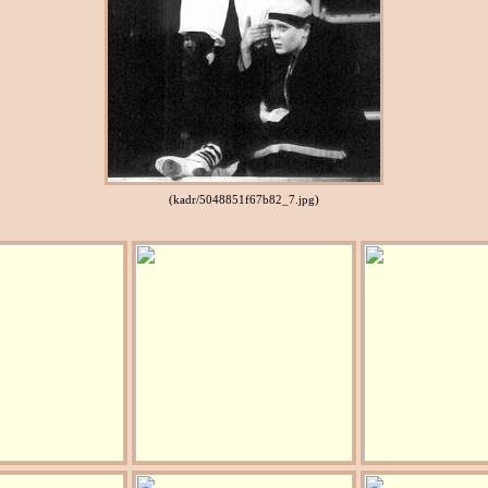
(kadr/5048851f67b82_7.jpg)