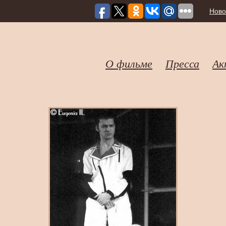
Ново
О фильме
Пресса
Ак