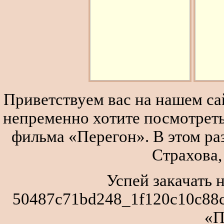
Приветствуем вас на нашем сай
непременно хотите посмотреть
фильма «Перегон». В этом р
Страхова,
Успей закачать 
50487c71bd248_1f120c10c88c
«П