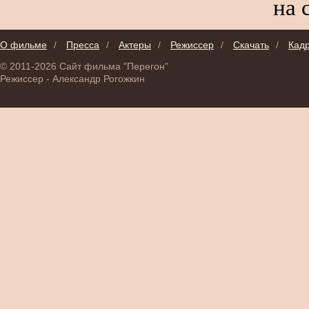
на 
О фильме
/
Пресса
/
Актеры
/
Режиссер
/
Скачать
/
Кад
© 2011-2026 Сайт фильма "Перегон"
Режиссер - Александр Рогожкин