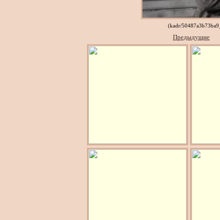
(kadr/50487a3b73ba
Предыдущие