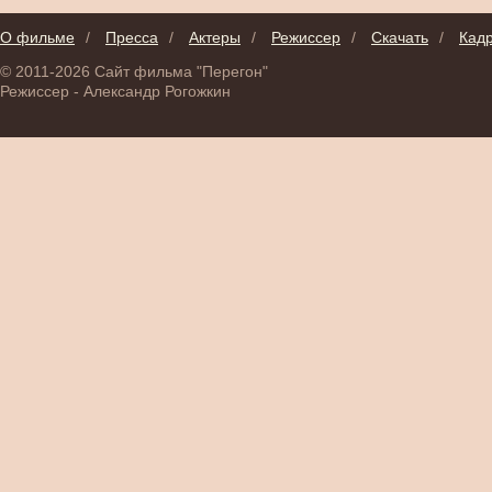
О фильме
/
Пресса
/
Актеры
/
Режиссер
/
Скачать
/
Кад
© 2011-2026 Сайт фильма "Перегон"
Режиссер - Александр Рогожкин