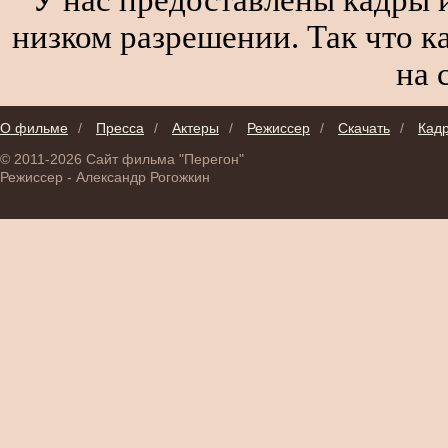
низком разрешении. Так что к
на 
О фильме
/
Пресса
/
Актеры
/
Режиссер
/
Скачать
/
Кад
© 2011-2026 Сайт фильма "Перегон"
Режиссер - Александр Рогожкин