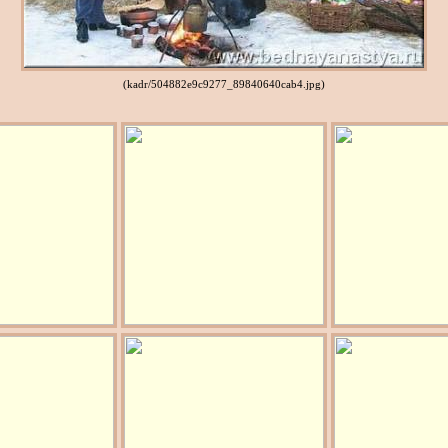
(kadr/504882e9c9277_89840640cab4.jpg)