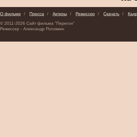
О фильме
/
Пресса
/
Актеры
/
Режиссер
/
Скачать
/
Кад
© 2011-2026 Сайт фильма "Перегон"
Режиссер - Александр Рогожкин