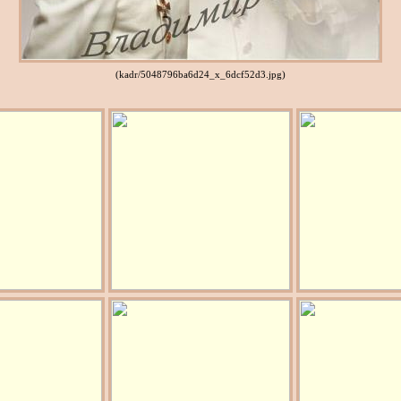
(kadr/5048796ba6d24_x_6dcf52d3.jpg)