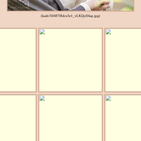
(kadr/50487f8dce3e1_vLKQxfl4ap.jpg)