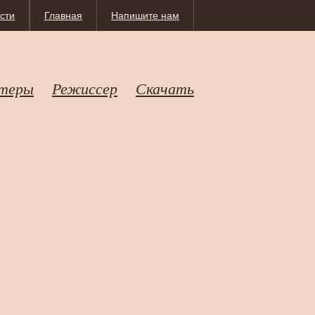
сти
Главная
Напишите нам
теры
Режиссер
Скачать