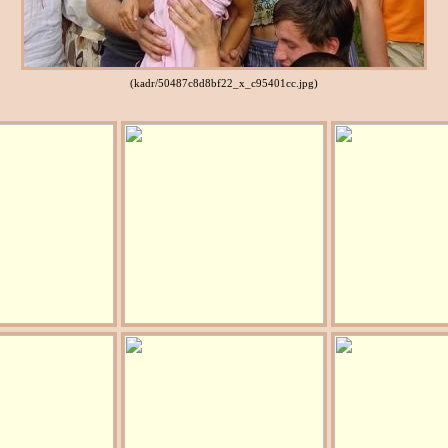
(kadr/50487c8d8bf22_x_c95401cc.jpg)