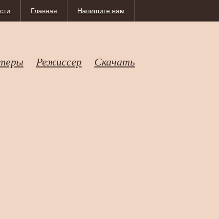
сти
Главная
Напишите нам
теры
Режиссер
Скачать