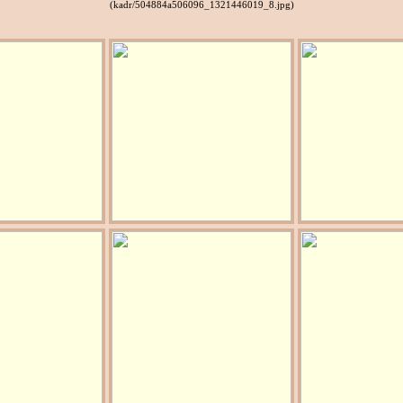
(kadr/504884a506096_1321446019_8.jpg)