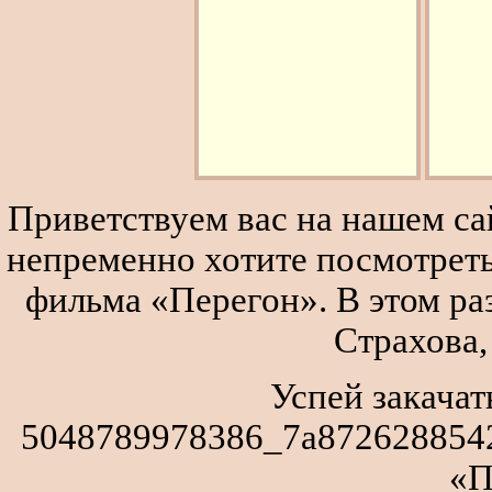
Приветствуем вас на нашем сай
непременно хотите посмотреть
фильма «Перегон». В этом р
Страхова,
Успей закачат
5048789978386_7a8726288542
«П