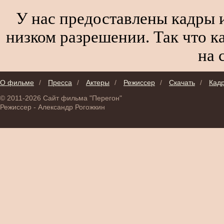
У нас предоставлены кадры и
низком разрешении. Так что к
на 
О фильме
/
Пресса
/
Актеры
/
Режиссер
/
Скачать
/
Кад
© 2011-2026 Сайт фильма "Перегон"
Режиссер - Александр Рогожкин