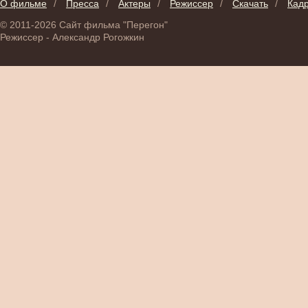
О фильме
/
Пресса
/
Актеры
/
Режиссер
/
Скачать
/
Кад
© 2011-2026 Сайт фильма "Перегон"
Режиссер - Александр Рогожкин