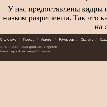
У нас предоставлены кадры и
низком разрешении. Так что к
на 
О фильме
/
Пресса
/
Актеры
/
Режиссер
/
Скачать
/
Кад
© 2011-2026 Сайт фильма "Перегон"
Режиссер - Александр Рогожкин