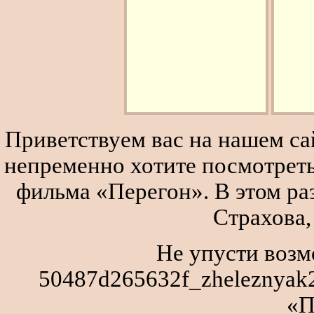
Приветствуем вас на нашем сай
непременно хотите посмотреть
фильма «Перегон». В этом р
Страхова,
Не упусти возм
50487d265632f_zheleznyak2
«П