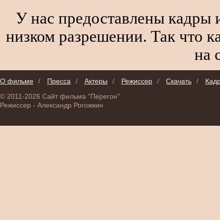
У нас предоставлены кадры и
низком разрешении. Так что к
на 
О фильме
/
Пресса
/
Актеры
/
Режиссер
/
Скачать
/
Кад
© 2011-2026 Сайт фильма "Перегон"
Режиссер - Александр Рогожкин