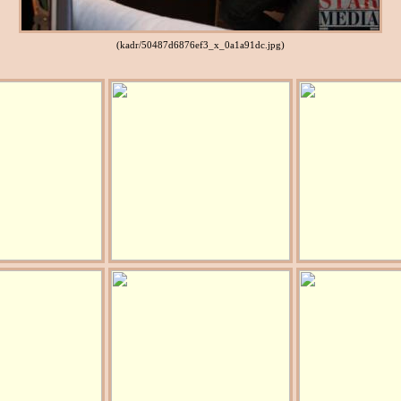
(kadr/50487d6876ef3_x_0a1a91dc.jpg)