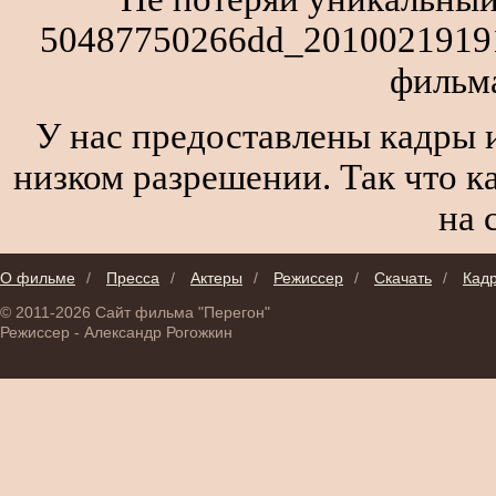
50487750266dd_20100219191
фильм
У нас предоставлены кадры и
низком разрешении. Так что к
на 
О фильме
/
Пресса
/
Актеры
/
Режиссер
/
Скачать
/
Кад
© 2011-2026 Сайт фильма "Перегон"
Режиссер - Александр Рогожкин