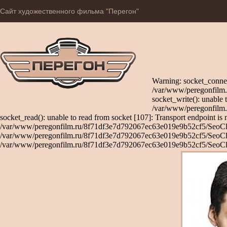
Сайт художественного фильма "Перегон"
Warning: socket_connec
/var/www/peregonfilm.
socket_write(): unable 
/var/www/peregonfilm.
socket_read(): unable to read from socket [107]: Transport endpoint is 
/var/www/peregonfilm.ru/8f71df3e7d792067ec63e019e9b52cf5/SeoClient
/var/www/peregonfilm.ru/8f71df3e7d792067ec63e019e9b52cf5/SeoClient
/var/www/peregonfilm.ru/8f71df3e7d792067ec63e019e9b52cf5/SeoCli