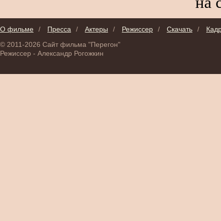
на 
О фильме
/
Пресса
/
Актеры
/
Режиссер
/
Скачать
/
Кад
© 2011-2026 Сайт фильма "Перегон"
Режиссер - Александр Рогожкин