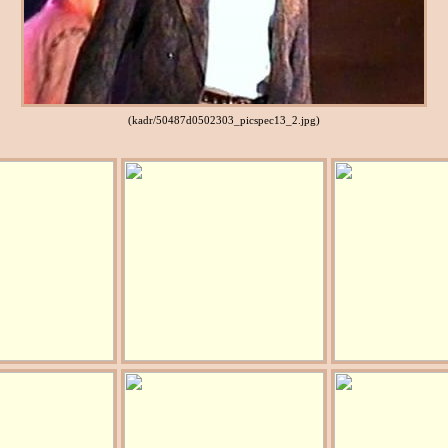
(kadr/50487d0502303_picspec13_2.jpg)