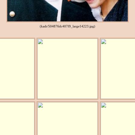
(kadr/504876dc407f9_large14223.jpg)