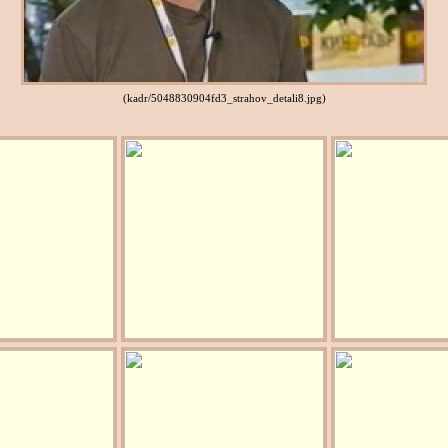
(kadr/5048830904fd3_strahov_detali8.jpg)