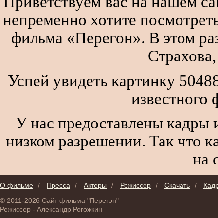
Приветствуем вас на нашем сай
непременно хотите посмотреть
фильма «Перегон». В этом р
Страхова,
Успей увидеть картинку 5048
известного 
У нас предоставлены кадры и
низком разрешении. Так что к
на 
О фильме
/
Пресса
/
Актеры
/
Режиссер
/
Скачать
/
Кад
© 2011-2026 Сайт фильма "Перегон"
Режиссер - Александр Рогожкин