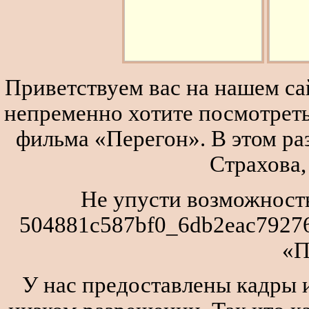
Приветствуем вас на нашем сай
непременно хотите посмотреть
фильма «Перегон». В этом р
Страхова,
Не упусти возможность
504881c587bf0_6db2eac79276
«П
У нас предоставлены кадры и