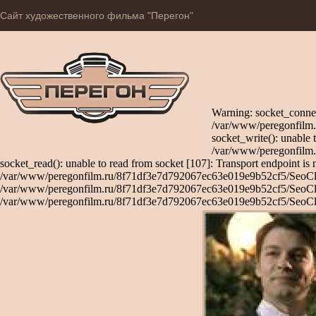
Сайт художественного фильма "Перегон"
Warning: socket_connec
/var/www/peregonfilm.
socket_write(): unable 
/var/www/peregonfilm.
socket_read(): unable to read from socket [107]: Transport endpoint is 
/var/www/peregonfilm.ru/8f71df3e7d792067ec63e019e9b52cf5/SeoClient
/var/www/peregonfilm.ru/8f71df3e7d792067ec63e019e9b52cf5/SeoClient
/var/www/peregonfilm.ru/8f71df3e7d792067ec63e019e9b52cf5/SeoCli