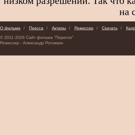
низком разрешении. Так что к
на 
О фильме
/
Пресса
/
Актеры
/
Режиссер
/
Скачать
/
Кад
© 2011-2026 Сайт фильма "Перегон"
Режиссер - Александр Рогожкин