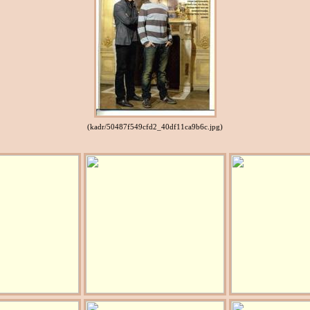
(kadr/50487f549cfd2_40df11ca9b6c.jpg)