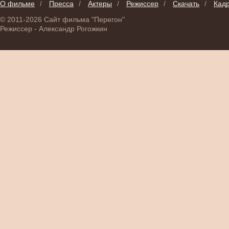
О фильме
/
Пресса
/
Актеры
/
Режиссер
/
Скачать
/
Кад
© 2011-2026 Сайт фильма "Перегон"
Режиссер - Александр Рогожкин