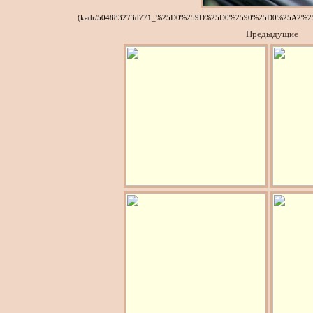
(kadr/504883273d771_%25D0%259D%25D0%2590%25D0%25A2%
Предыдущие