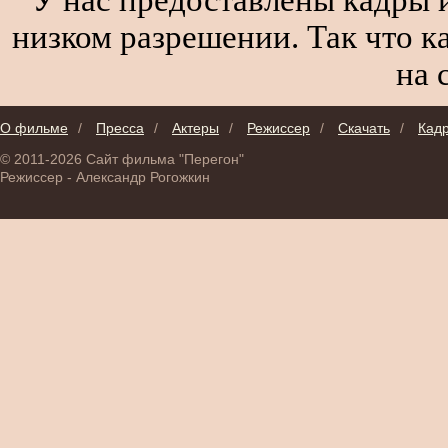
низком разрешении. Так что к
на 
О фильме
/
Пресса
/
Актеры
/
Режиссер
/
Скачать
/
Кад
© 2011-2026 Сайт фильма "Перегон"
Режиссер - Александр Рогожкин