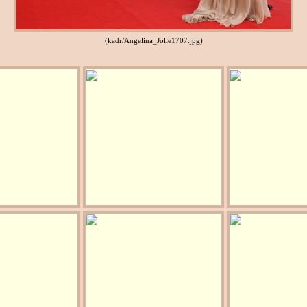
(kadr/Angelina_Jolie1707.jpg)