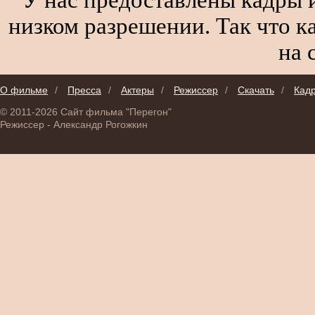
низком разрешении. Так что к
на 
О фильме
/
Пресса
/
Актеры
/
Режиссер
/
Скачать
/
Кад
© 2011-2026 Сайт фильма "Перегон"
Режиссер - Александр Рогожкин