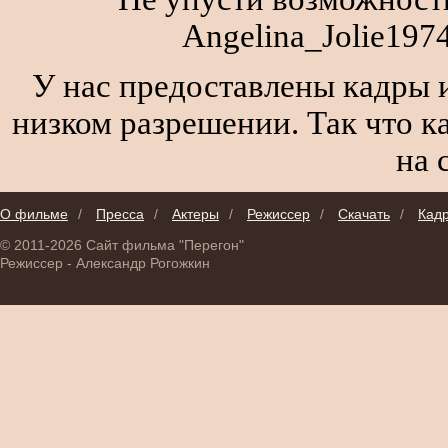
Angelina_Jolie197
У нас предоставлены кадры и
низком разрешении. Так что к
на 
О фильме
/
Пресса
/
Актеры
/
Режиссер
/
Скачать
/
Кад
© 2011-2026 Сайт фильма "Перегон"
Режиссер - Александр Рогожкин