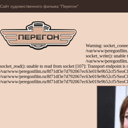
Сайт художественного фильма "Перегон"
Warning: socket_connec
/var/www/peregonfilm.
socket_write(): unable 
/var/www/peregonfilm.
socket_read(): unable to read from socket [107]: Transport endpoint is 
/var/www/peregonfilm.ru/8f71df3e7d792067ec63e019e9b52cf5/SeoClient
/var/www/peregonfilm.ru/8f71df3e7d792067ec63e019e9b52cf5/SeoClient
/var/www/peregonfilm.ru/8f71df3e7d792067ec63e019e9b52cf5/SeoCli