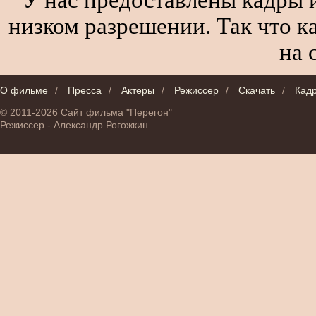
низком разрешении. Так что к
на 
О фильме
/
Пресса
/
Актеры
/
Режиссер
/
Скачать
/
Кад
© 2011-2026 Сайт фильма "Перегон"
Режиссер - Александр Рогожкин