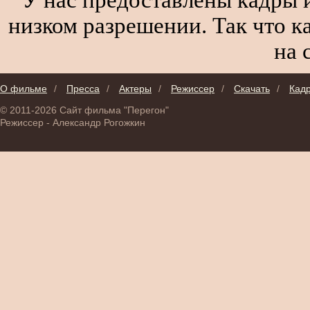
низком разрешении. Так что к
на 
О фильме
/
Пресса
/
Актеры
/
Режиссер
/
Скачать
/
Кад
© 2011-2026 Сайт фильма "Перегон"
Режиссер - Александр Рогожкин