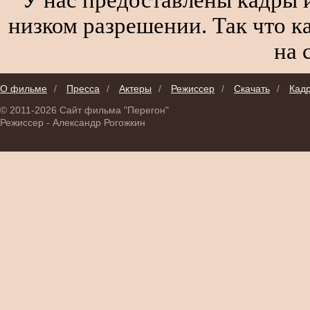
низком разрешении. Так что к
на 
О фильме
/
Пресса
/
Актеры
/
Режиссер
/
Скачать
/
Кад
© 2011-2026 Сайт фильма "Перегон"
Режиссер - Александр Рогожкин