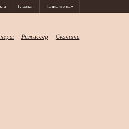
сти
Главная
Напишите нам
теры
Режиссер
Скачать