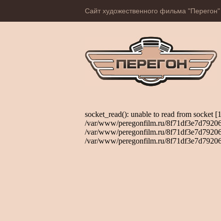
Сайт художественного фильма "Перегон"
socket_read(): unable to read from socket [
/var/www/peregonfilm.ru/8f71df3e7d792067
/var/www/peregonfilm.ru/8f71df3e7d792067
/var/www/peregonfilm.ru/8f71df3e7d79206