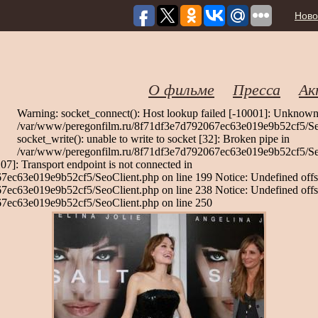
Ново
О фильме
Пресса
Ак
Warning: socket_connect(): Host lookup failed [-10001]: Unknown
/var/www/peregonfilm.ru/8f71df3e7d792067ec63e019e9b52cf5/Seo
socket_write(): unable to write to socket [32]: Broken pipe in
/var/www/peregonfilm.ru/8f71df3e7d792067ec63e019e9b52cf5/Seo
107]: Transport endpoint is not connected in
ec63e019e9b52cf5/SeoClient.php on line 199 Notice: Undefined offse
ec63e019e9b52cf5/SeoClient.php on line 238 Notice: Undefined offse
7ec63e019e9b52cf5/SeoClient.php on line 250