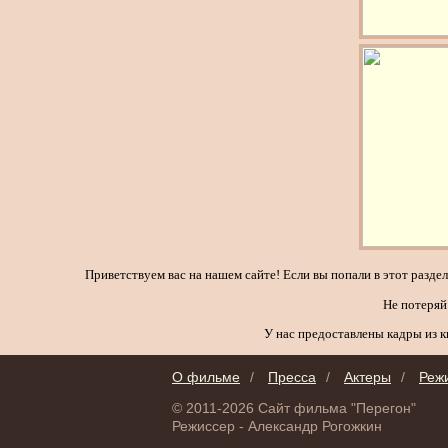
Приветствуем вас на нашем сайте! Если вы попали в этот разд
Не потеряй
У нас предоставлены кадры из к
О фильме
/
Пресса
/
Актеры
/
Реж
© 2011-2026 Сайт фильма "Перегон"
Режиссер - Александр Рогожкин