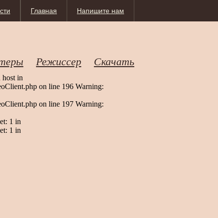
сти
Главная
Напишите нам
теры
Режиссер
Скачать
 host in
Client.php on line 196 Warning:
Client.php on line 197 Warning:
t: 1 in
t: 1 in