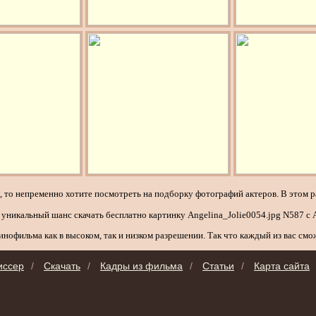
ел, то непременно хотите посмотреть на подборку фотографий актеров. В это
 уникальный шанс скачать бесплатно картинку Angelina_Jolie0054.jpg N587 с
инофильма как в высоком, так и низком разрешении. Так что каждый из вас смож
иссер
/
Скачать
/
Кадры из фильма
/
Статьи
/
Карта сайта