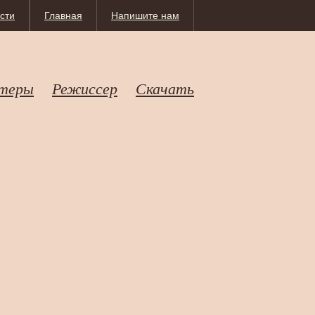
сти
Главная
Напишите нам
теры
Режиссер
Скачать