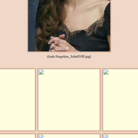
(kadr/Angelina_Jolie0108.jpg)