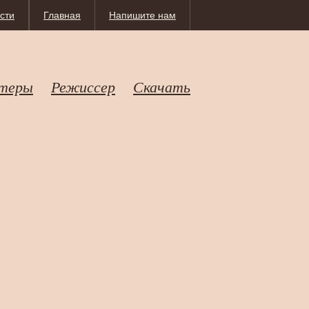
сти
Главная
Напишите нам
теры
Режиссер
Скачать