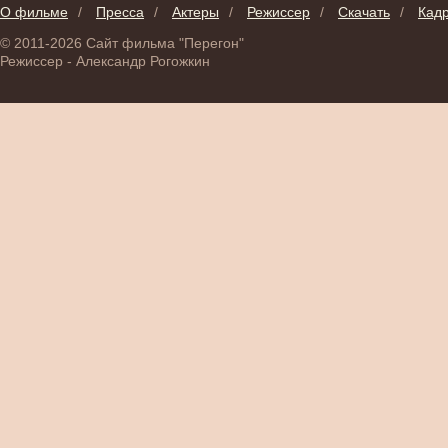
О фильме
/
Пресса
/
Актеры
/
Режиссер
/
Скачать
/
Кад
© 2011-2026 Сайт фильма "Перегон"
Режиссер - Александр Рогожкин