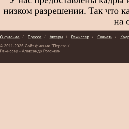
низком разрешении. Так что к
на 
О фильме
/
Пресса
/
Актеры
/
Режиссер
/
Скачать
/
Кад
© 2011-2026 Сайт фильма "Перегон"
Режиссер - Александр Рогожкин