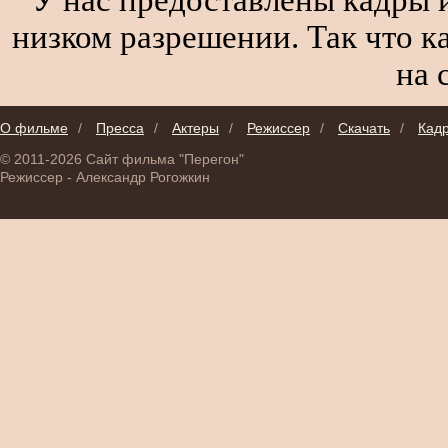
низком разрешении. Так что к
на 
О фильме
/
Пресса
/
Актеры
/
Режиссер
/
Скачать
/
Кад
© 2011-2026 Сайт фильма "Перегон"
Режиссер - Александр Рогожкин