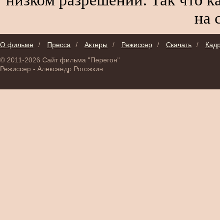
на 
О фильме
/
Пресса
/
Актеры
/
Режиссер
/
Скачать
/
Кад
© 2011-2026 Сайт фильма "Перегон"
Режиссер - Александр Рогожкин