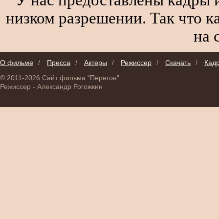
низком разрешении. Так что к
на 
О фильме
/
Пресса
/
Актеры
/
Режиссер
/
Скачать
/
Кад
© 2011-2026 Сайт фильма "Перегон"
Режиссер - Александр Рогожкин